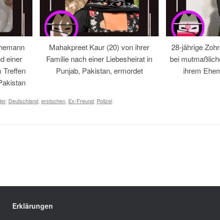
Ehemann
Mahakpreet Kaur (20) von ihrer
28-jährige Zohr
d einer
Familie nach einer Liebesheirat in
bei mutmaßlic
 Treffen
Punjab, Pakistan, ermordet
ihrem Ehem
Pakistan
ter
,
Deutschland
,
erstochen
,
Ex-Freund
,
Polizei
.
Erklärungen