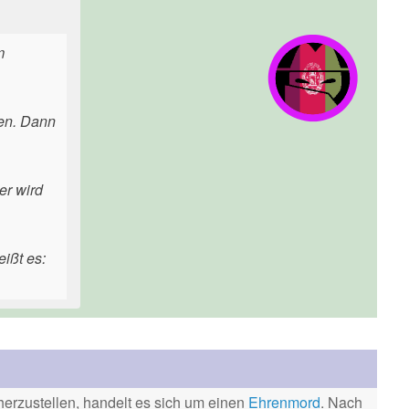
m
gen. Dann
er wird
ißt es:
erzustellen, handelt es sich um einen
Ehrenmord
. Nach