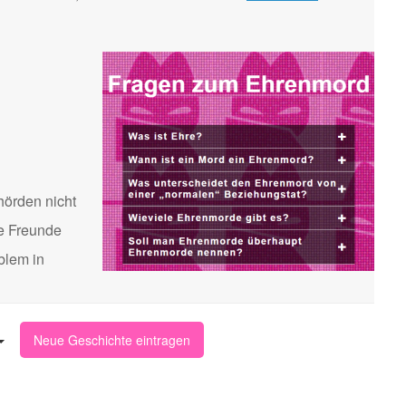
hörden nicht
te Freunde
blem in