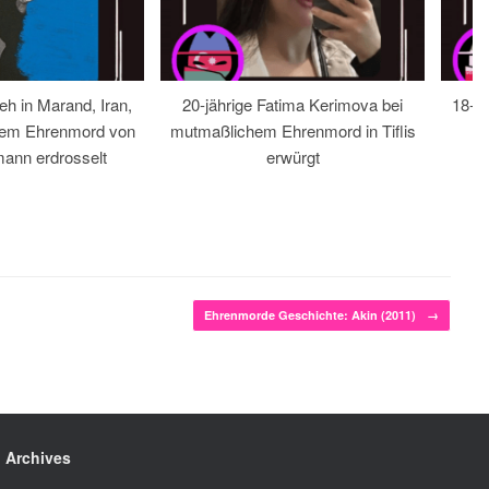
eh in Marand, Iran,
20-jährige Fatima Kerimova bei
18-jä
hem Ehrenmord von
mutmaßlichem Ehrenmord in Tiflis
ann erdrosselt
erwürgt
Ehrenmorde Geschichte: Akin (2011)
→
Archives