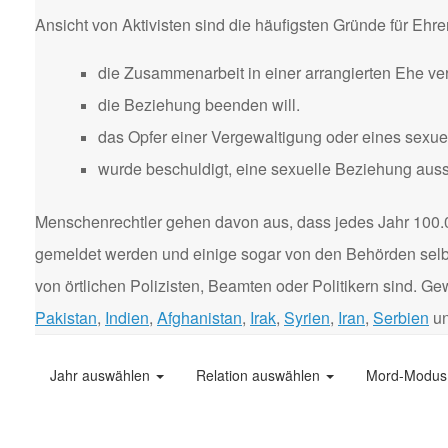
Ansicht von Aktivisten sind die häufigsten Gründe für Eh
die Zusammenarbeit in einer arrangierten Ehe ver
die Beziehung beenden will.
das Opfer einer Vergewaltigung oder eines sexuel
wurde beschuldigt, eine sexuelle Beziehung aus
Menschenrechtler gehen davon aus, dass jedes Jahr 100.
gemeldet werden und einige sogar von den Behörden selbst
von örtlichen Polizisten, Beamten oder Politikern sind. 
Pakistan
,
Indien
,
Afghanistan
,
Irak
,
Syrien
,
Iran
,
Serbien
u