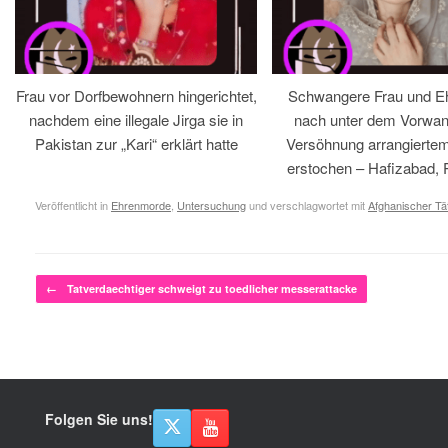
Frau vor Dorfbewohnern hingerichtet,
Schwangere Frau und 
nachdem eine illegale Jirga sie in
nach unter dem Vorwan
Pakistan zur „Kari“ erklärt hatte
Versöhnung arrangiertem
erstochen – Hafizabad, 
Veröffentlicht in
Ehrenmorde
,
Untersuchung
und verschlagwortet mit
Afghanischer Tä
Beitragsnavigation
←
Tatverdaechtiger schweigt zu toedlicher messerattacke
Folgen Sie uns!