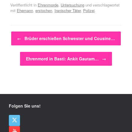
Veröffentlicht in
Ehrenmorde
,
Untersuchung
und verschlagwortet
mit
Ehemann
,
erstochen
,
Iranischer Täter
,
Polizei
.
Beitragsnavigation
←
Brüder erschießen Schwester und Cousine…
Ehrenmord in Basti: Ankit Gautam…
→
Folgen Sie uns!