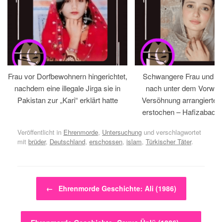
Frau vor Dorfbewohnern hingerichtet,
Schwangere Frau und 
nachdem eine illegale Jirga sie in
nach unter dem Vorwan
Pakistan zur „Kari“ erklärt hatte
Versöhnung arrangiertem
erstochen – Hafizabad, 
Veröffentlicht in
Ehrenmorde
,
Untersuchung
und verschlagwortet
mit
brüder
,
Deutschland
,
erschossen
,
islam
,
Türkischer Täter
.
Beitragsnavigation
←
Ehrenmorde Geschichte: Ali (1986)