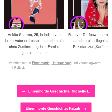
Ankita Sharma, 25, in Indien von
Frau vor Dorfbewohnern hin
ihrem Vater erdrosselt, nachdem sie
nachdem eine illegale Jir
ohne Zustimmung ihrer Familie
Pakistan zur „Kari“ erklä
geheiratet hatte
Veröffentlicht in
Ehrenmorde
,
Untersuchung
und verschlagwortet
mit
Polizei
.
Beitragsnavigation
←
Ehrenmorde Geschichte: Michelle E.
Ehrenmorde Geschichte: Faizah
→