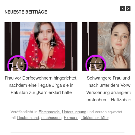
NEUESTE BEITRÄGE
Frau vor Dorfbewohnern hingerichtet,
Schwangere Frau und 
nachdem eine illegale Jirga sie in
nach unter dem Vorwan
Pakistan zur „Kari“ erklärt hatte
Versöhnung arrangiertem
erstochen – Hafizabad, 
Veröffentlicht in
Ehrenmorde
,
Untersuchung
und verschlagwortet
mit
Deutschland
,
erschossen
,
Exmann
,
Türkischer Täter
.