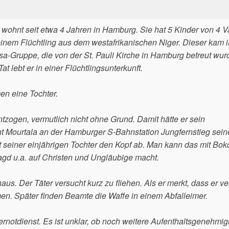
hnt seit etwa 4 Jahren in Hamburg. Sie hat 5 Kinder von 4 Vä
 einem Flüchtling aus dem westafrikanischen Niger. Dieser kam i
-Gruppe, die von der St. Pauli Kirche in Hamburg betreut wur
at lebt er in einer Flüchtlingsunterkunft.
en eine Tochter.
tzogen, vermutlich nicht ohne Grund. Damit hätte er sein
cht Mourtala an der Hamburger S-Bahnstation Jungfernstieg sein
t seiner einjährigen Tochter den Kopf ab. Man kann das mit Bo
Jagd u.a. auf Christen und Ungläubige macht.
aus. Der Täter versucht kurz zu fliehen. Als er merkt, dass er ver
mmen. Später finden Beamte die Waffe in einem Abfalleimer.
rnotdienst. Es ist unklar, ob noch weitere Aufenthaltsgenehmi