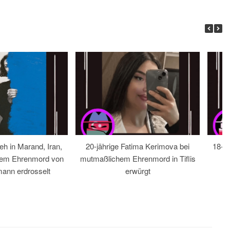
eh in Marand, Iran,
20-jährige Fatima Kerimova bei
18-jä
hem Ehrenmord von
mutmaßlichem Ehrenmord in Tiflis
ann erdrosselt
erwürgt