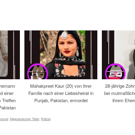
Ehemann
Mahakpreet Kaur (20) von ihrer
28-jährige Zohr
d einer
Familie nach einer Liebesheirat in
bei mutmaßlic
 Treffen
Punjab, Pakistan, ermordet
ihrem Ehem
Pakistan
reund
,
Nigerianischer Täter
,
Polizei
.