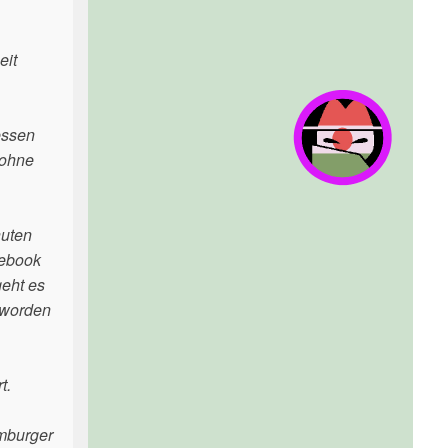
eit
essen
(ohne
nuten
cebook
eht es
 worden
t.
amburger