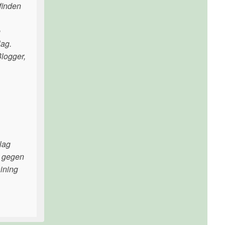
 finden
e
lag.
Blogger,
lag
t gegen
ining