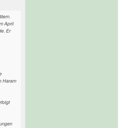
tern.
m April
de. Er
e
ko Haram
folgt
gungen