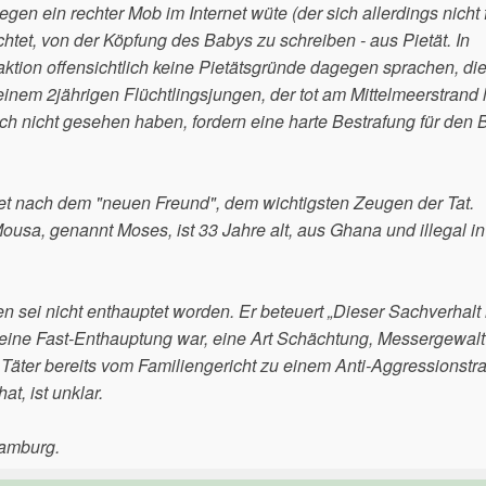
egen ein rechter Mob im Internet wüte (der sich allerdings nicht
chtet, von der Köpfung des Babys zu schreiben - aus Pietät. In
ktion offensichtlich keine Pietätsgründe dagegen sprachen, di
einem 2jährigen Flüchtlingsjungen, der tot am Mittelmeerstrand 
h nicht gesehen haben, fordern eine harte Bestrafung für den 
et nach dem "neuen Freund", dem wichtigsten Zeugen der Tat.
 Mousa, genannt Moses, ist 33 Jahre alt, aus Ghana und illegal in
n sei nicht enthauptet worden. Er beteuert „Dieser Sachverhalt 
 nur eine Fast-Enthauptung war, eine Art Schächtung, Messergewal
Täter bereits vom Familiengericht zu einem Anti-Aggressionstra
t, ist unklar.
Hamburg.