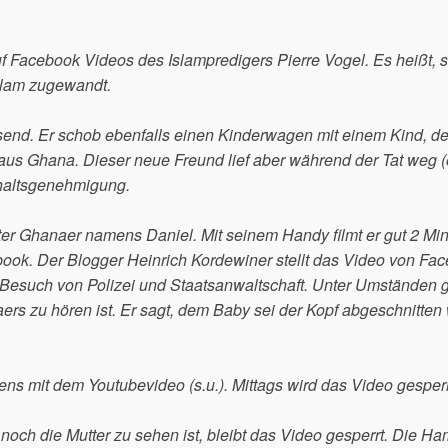
uf Facebook Videos des Islampredigers Pierre Vogel. Es heißt, s
slam zugewandt.
end. Er schob ebenfalls einen Kinderwagen mit einem Kind, d
st aus Ghana. Dieser neue Freund lief aber während der Tat weg 
thaltsgenehmigung.
gter Ghanaer namens Daniel. Mit seinem Handy filmt er gut 2 Mi
book. Der Blogger Heinrich Kordewiner stellt das Video von Fa
Besuch von Polizei und Staatsanwaltschaft. Unter Umständen g
rs zu hören ist. Er sagt, dem Baby sei der Kopf abgeschnitten
ens mit dem Youtubevideo (s.u.). Mittags wird das Video gesperr
ch die Mutter zu sehen ist, bleibt das Video gesperrt. Die H