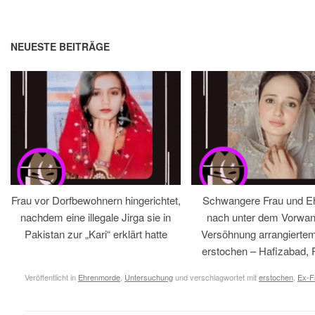
NEUESTE BEITRÄGE
Frau vor Dorfbewohnern hingerichtet,
Schwangere Frau und 
nachdem eine illegale Jirga sie in
nach unter dem Vorwan
Pakistan zur „Kari“ erklärt hatte
Versöhnung arrangiertem
erstochen – Hafizabad, 
Veröffentlicht in
Ehrenmorde
,
Untersuchung
und verschlagwortet mit
erstochen
,
Ex-F