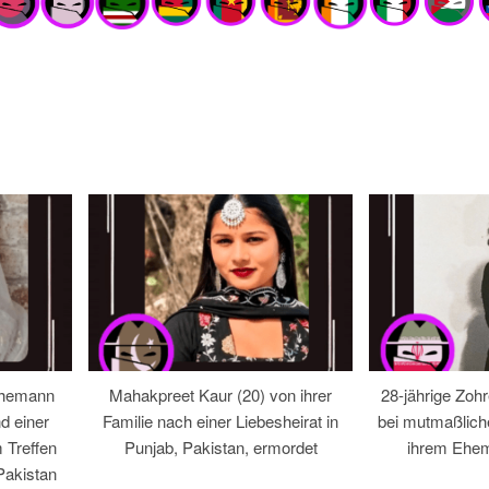
Ehemann
Mahakpreet Kaur (20) von ihrer
28-jährige Zohr
d einer
Familie nach einer Liebesheirat in
bei mutmaßlic
 Treffen
Punjab, Pakistan, ermordet
ihrem Ehem
Pakistan