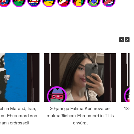
eh in Marand, Iran,
20-jährige Fatima Kerimova bei
18-jä
hem Ehrenmord von
mutmaßlichem Ehrenmord in Tiflis
ann erdrosselt
erwürgt