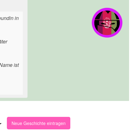
eundin in
äter
 Name ist