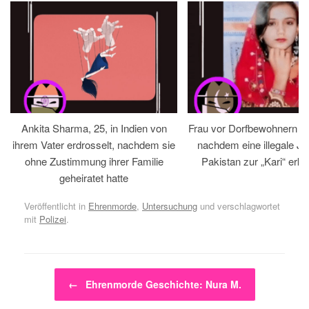
Ankita Sharma, 25, in Indien von
Frau vor Dorfbewohnern hin
ihrem Vater erdrosselt, nachdem sie
nachdem eine illegale Jir
ohne Zustimmung ihrer Familie
Pakistan zur „Kari“ erklä
geheiratet hatte
Veröffentlicht in
Ehrenmorde
,
Untersuchung
und verschlagwortet
mit
Polizei
.
Beitragsnavigation
←
Ehrenmorde Geschichte: Nura M.