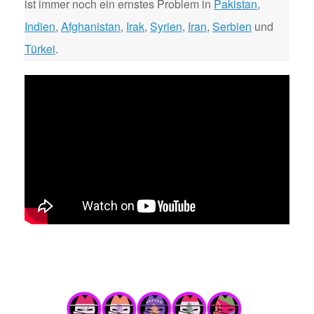
ist immer noch ein ernstes Problem in
Pakistan
,
Indien
,
Afghanistan
,
Irak
,
Syrien
,
Iran
,
Serbien
und
Türkei
.