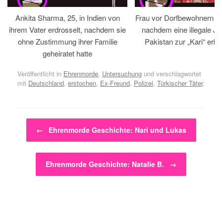
Ankita Sharma, 25, in Indien von
Frau vor Dorfbewohnern hin
ihrem Vater erdrosselt, nachdem sie
nachdem eine illegale Jir
ohne Zustimmung ihrer Familie
Pakistan zur „Kari“ erklä
geheiratet hatte
Veröffentlicht in
Ehrenmorde
,
Untersuchung
und verschlagwortet
mit
Deutschland
,
erstochen
,
Ex-Freund
,
Polizei
,
Türkischer Täter
.
Beitragsnavigation
←
Ehrenmorde Geschichte: Nari und Lukas
Ehrenmorde Geschichte: Natalie B.
→