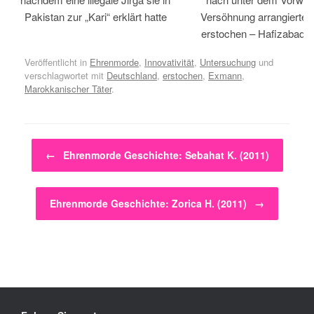
Pakistan zur „Kari“ erklärt hatte
Versöhnung arrangiertem
erstochen – Hafizabad, 
Veröffentlicht in
Ehrenmorde
,
Innovativität
,
Untersuchung
und
verschlagwortet mit
Deutschland
,
erstochen
,
Exmann
,
Marokkanischer Täter
.
Beitragsnavigation
←
Ehrenmorde Geschichte: Sebahat K. (2011)
Ehrenmorde Geschichte: Zorica H. (2011)
→