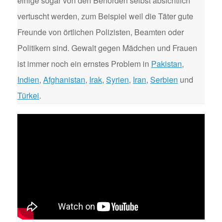
einige sogar von den Behörden selbst absichtlich
vertuscht werden, zum Beispiel weil die Täter gute
Freunde von örtlichen Polizisten, Beamten oder
Politikern sind. Gewalt gegen Mädchen und Frauen
ist immer noch ein ernstes Problem in
Pakistan
,
Indien
,
Afghanistan
,
Irak
,
Syrien
,
Iran
,
Serbien
und
Türkei
.