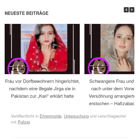
NEUESTE BEITRÄGE
Frau vor Dorfbewohnern hingerichtet,
Schwangere Frau und 
nachdem eine illegale Jirga sie in
nach unter dem Vorwan
Pakistan zur „Kari“ erklärt hatte
Versöhnung arrangiertem
erstochen – Hafizabad, 
Veröffentlicht in
Ehrenmorde
,
Untersuchung
und verschlagwortet
mit
Polizei
.