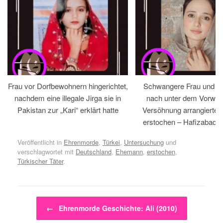
Frau vor Dorfbewohnern hingerichtet,
Schwangere Frau und 
nachdem eine illegale Jirga sie in
nach unter dem Vorwan
Pakistan zur „Kari“ erklärt hatte
Versöhnung arrangiertem
erstochen – Hafizabad, 
Veröffentlicht in
Ehrenmorde
,
Türkei
,
Untersuchung
und
verschlagwortet mit
Deutschland
,
Ehemann
,
erstochen
,
Türkischer Täter
.
Beitragsnavigation
←
Ehrenmorde Geschichte: Ali (2010)