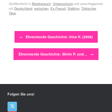
Veröffentlicht in
Mordversuch
,
Untersuchung
und verschlagwortet
mit
Deutschland
,
erstochen
,
Ex-Freund
,
Stalking
,
Türkischer
Täter
.
Beitragsnavigation
←
Ehrenmorde Geschichte: Irina H. (2008)
Ehrenmorde Geschichte: Shirin P. und…
→
Folgen Sie uns!