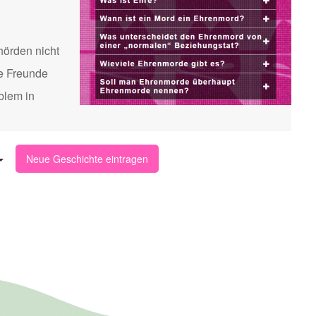
hörden nicht
te Freunde
blem in