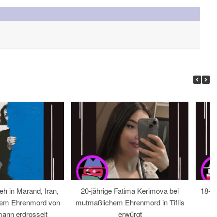
eh in Marand, Iran,
20-jährige Fatima Kerimova bei
18-jä
hem Ehrenmord von
mutmaßlichem Ehrenmord in Tiflis
ann erdrosselt
erwürgt