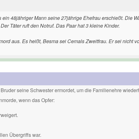
ass ein 48jähriger Mann seine 27jährige Ehefrau erschießt. Die W
 Der Täter ruft den Notruf. Das Paar hat 3 kleine Kinder.
ord aus. Es heißt, Besma sei Cemals Zweitfrau. Er sei nicht vo
Bruder seine Schwester ermordet, um die Familienehre wiederh
renmorde, wenn das Opfer:
weigert.
len Übergriffs war.