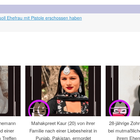
oll Ehefrau mit Pistole erschossen haben
Ehemann
Mahakpreet Kaur (20) von ihrer
28-jährige Zohr
d einer
Familie nach einer Liebesheirat in
bei mutmaßlic
 Treffen
Punjab, Pakistan, ermordet
ihrem Ehem