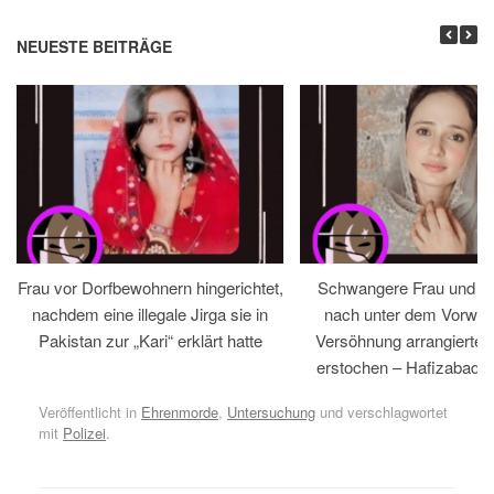
NEUESTE BEITRÄGE
Frau vor Dorfbewohnern hingerichtet,
Schwangere Frau und 
nachdem eine illegale Jirga sie in
nach unter dem Vorwan
Pakistan zur „Kari“ erklärt hatte
Versöhnung arrangiertem
erstochen – Hafizabad, 
Veröffentlicht in
Ehrenmorde
,
Untersuchung
und verschlagwortet
mit
Polizei
.