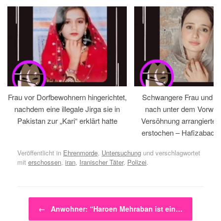
Frau vor Dorfbewohnern hingerichtet,
Schwangere Frau und 
nachdem eine illegale Jirga sie in
nach unter dem Vorwan
Pakistan zur „Kari“ erklärt hatte
Versöhnung arrangiertem
erstochen – Hafizabad, 
Veröffentlicht in
Ehrenmorde
,
Untersuchung
und verschlagwortet
mit
erschossen
,
iran
,
Iranischer Täter
,
Polizei
.
Beitragsnavigation
←
Anwohner: “Haroen Mehraban ist ein…