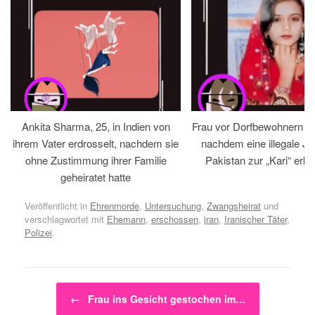
Ankita Sharma, 25, in Indien von
Frau vor Dorfbewohnern hin
ihrem Vater erdrosselt, nachdem sie
nachdem eine illegale Jir
ohne Zustimmung ihrer Familie
Pakistan zur „Kari“ erklä
geheiratet hatte
Veröffentlicht in
Ehrenmorde
,
Untersuchung
,
Zwangsheirat
und
verschlagwortet mit
Ehemann
,
erschossen
,
iran
,
Iranischer Täter
,
Polizei
.
Beitragsnavigation
←
Frau ins Gesicht gestochen im…