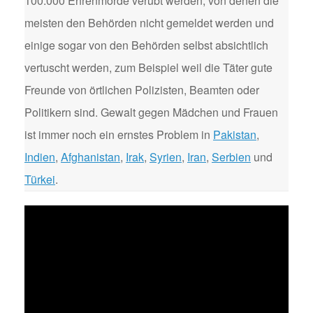
100.000 Ehrenmorde verübt werden, von denen die
meisten den Behörden nicht gemeldet werden und
einige sogar von den Behörden selbst absichtlich
vertuscht werden, zum Beispiel weil die Täter gute
Freunde von örtlichen Polizisten, Beamten oder
Politikern sind. Gewalt gegen Mädchen und Frauen
ist immer noch ein ernstes Problem in
Pakistan
,
Indien
,
Afghanistan
,
Irak
,
Syrien
,
Iran
,
Serbien
und
Türkei
.