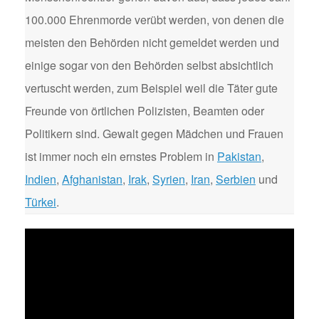
100.000 Ehrenmorde verübt werden, von denen die
meisten den Behörden nicht gemeldet werden und
einige sogar von den Behörden selbst absichtlich
vertuscht werden, zum Beispiel weil die Täter gute
Freunde von örtlichen Polizisten, Beamten oder
Politikern sind. Gewalt gegen Mädchen und Frauen
ist immer noch ein ernstes Problem in
Pakistan
,
Indien
,
Afghanistan
,
Irak
,
Syrien
,
Iran
,
Serbien
und
Türkei
.