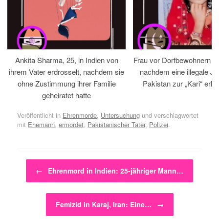
Ankita Sharma, 25, in Indien von
Frau vor Dorfbewohnern hin
ihrem Vater erdrosselt, nachdem sie
nachdem eine illegale Jir
ohne Zustimmung ihrer Familie
Pakistan zur „Kari“ erklä
geheiratet hatte
Veröffentlicht in
Ehrenmorde
,
Untersuchung
und verschlagwortet
mit
Ehemann
,
ermordet
,
Pakistanischer Täter
,
Polizei
.
Beitragsnavigation
←
Ehrenmord in Indien: 25-jähriger Mann…
Femizid in Karaj, Iran: Eine…
→