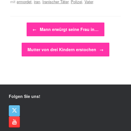
mit
ermordet
,
iran
,
Iranischer Täter
,
Polizei
,
Vater
.
Beitragsnavigation
←
Mann erwürgt seine Frau in…
Mutter von drei Kindern erstochen
→
Folgen Sie uns!