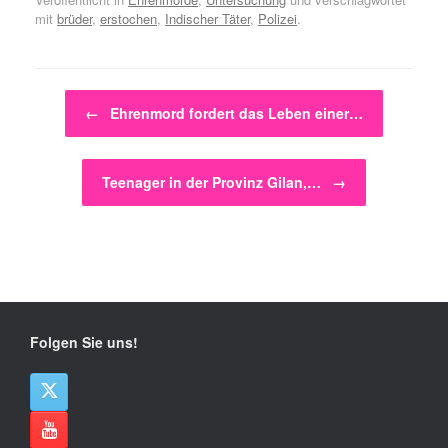
mit
brüder
,
erstochen
,
Indischer Täter
,
Polizei
.
Beitragsnavigation
←
Ehrenmord fordert das Leben einer…
Teenager in der Provinz Gilan,…
→
Folgen Sie uns!