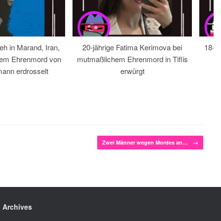
eh in Marand, Iran,
20-jährige Fatima Kerimova bei
18-jä
hem Ehrenmord von
mutmaßlichem Ehrenmord in Tiflis
ann erdrosselt
erwürgt
Zwei Männer wegen Mordes an…
→
Archives