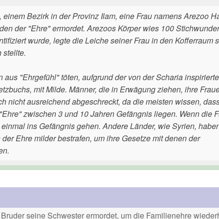
 einem Bezirk in der Provinz Ilam, eine Frau namens Arezoo H
en der "Ehre" ermordet. Arezoos Körper wies 100 Stichwunden
ntifiziert wurde, legte die Leiche seiner Frau in den Kofferraum 
stellte.
n aus "Ehrgefühl" töten, aufgrund der von der Scharia inspiriert
etzbuchs, mit Milde. Männer, die in Erwägung ziehen, ihre Frau
ch nicht ausreichend abgeschreckt, da die meisten wissen, dass
s "Ehre" zwischen 3 und 10 Jahren Gefängnis liegen. Wenn die F
 einmal ins Gefängnis gehen. Andere Länder, wie Syrien, habe
 der Ehre milder bestrafen, um ihre Gesetze mit denen der
en.
Bruder seine Schwester ermordet, um die Familienehre wiederh