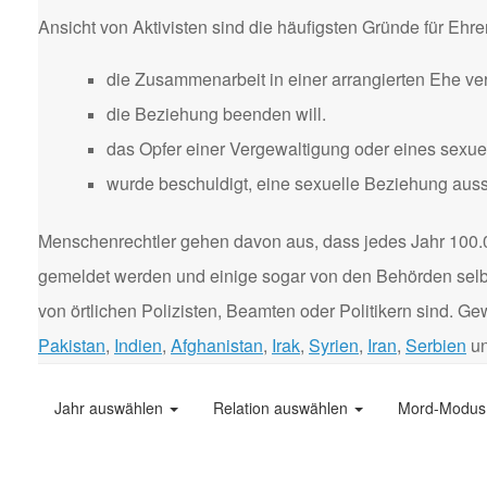
Ansicht von Aktivisten sind die häufigsten Gründe für Eh
die Zusammenarbeit in einer arrangierten Ehe ver
die Beziehung beenden will.
das Opfer einer Vergewaltigung oder eines sexuel
wurde beschuldigt, eine sexuelle Beziehung aus
Menschenrechtler gehen davon aus, dass jedes Jahr 100.
gemeldet werden und einige sogar von den Behörden selbst
von örtlichen Polizisten, Beamten oder Politikern sind. 
Pakistan
,
Indien
,
Afghanistan
,
Irak
,
Syrien
,
Iran
,
Serbien
u