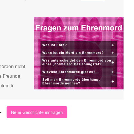
hörden nicht
te Freunde
blem in