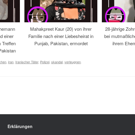
Ehemann
Mahakpreet Kaur (20) von ihrer
28-jährige Zohr
d einer
Familie nach einer Liebesheirat in
bei mutmaßlic
 Treffen
Punjab, Pakistan, ermordet
ihrem Ehem
Pakistan
chen
,
iran
,
Iranischer Täter
,
Polizei
,
skandal
,
verleugnen
.
Erklärungen