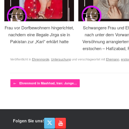
Frau vor Dorfbewohnern hingerichtet,
Schwangere Frau und 
nachdem eine illegale Jirga sie in
nach unter dem Vorwan
Pakistan zur „Kari“ erklärt hatte
Versöhnung arrangiertem
erstochen – Hafizabad, 
Veröffentlicht in
Ehrenmorde
,
Untersuchung
und verschlagwortet mit
Ehemann
,
ersto
Beitragsnavigation
←
Ehrenmord in Mashhad, Iran: Junge…
Folgen Sie uns!