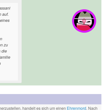
assani
 auf.
seines
en
en zu
 die
amilie
n
erzustellen, handelt es sich um einen
Ehrenmord
. Nach