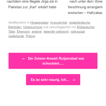
nachdem eine illegale Jirga sie in
nach unter dem Vorwan
Pakistan zur „Kari“ erklärt hatte
Versöhnung arrangiertem
erstochen – Hafizabad, 
Veröffentlicht in
Hinweisgeber
,
Innovativität
,
niederländische
Behörden
,
Untersuchung
und verschlagwortet mit
Afghanischer
Täter
,
Ehemann
,
erwürgt
,
lebendig verbrannt
,
narkostaat
niederlande
,
Polizei
.
Beitragsnavigation
←
Der Zeister-Anwalt Ruijzendaal war
schockiert.…
Es ist sehr traurig. Ich…
→