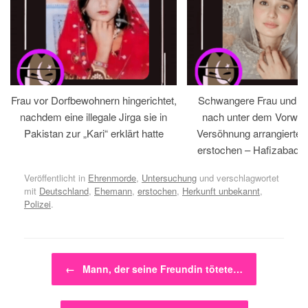
Frau vor Dorfbewohnern hingerichtet,
Schwangere Frau und 
nachdem eine illegale Jirga sie in
nach unter dem Vorwan
Pakistan zur „Kari“ erklärt hatte
Versöhnung arrangiertem
erstochen – Hafizabad, 
Veröffentlicht in
Ehrenmorde
,
Untersuchung
und verschlagwortet
mit
Deutschland
,
Ehemann
,
erstochen
,
Herkunft unbekannt
,
Polizei
.
Beitragsnavigation
←
Mann, der seine Freundin tötete…