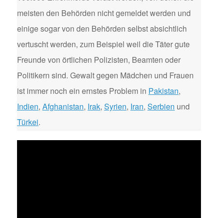
meisten den Behörden nicht gemeldet werden und
einige sogar von den Behörden selbst absichtlich
vertuscht werden, zum Beispiel weil die Täter gute
Freunde von örtlichen Polizisten, Beamten oder
Politikern sind. Gewalt gegen Mädchen und Frauen
ist immer noch ein ernstes Problem in
Pakistan
,
Indien
,
Afghanistan
,
Irak
,
Syrien
,
Iran
,
Serbien
und
Türkei
.