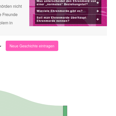
hörden nicht
te Freunde
blem in