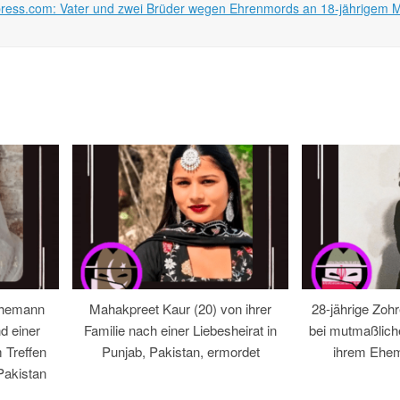
press.com: Vater und zwei Brüder wegen Ehrenmords an 18-jährigem M
Ehemann
Mahakpreet Kaur (20) von ihrer
28-jährige Zohr
d einer
Familie nach einer Liebesheirat in
bei mutmaßlic
 Treffen
Punjab, Pakistan, ermordet
ihrem Ehem
Pakistan