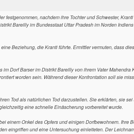
üder festgenommen, nachdem ihre Tochter und Schwester, Kranti
strikt Bareilly im Bundesstaat Uttar Pradesh im Norden Indiens
eine Beziehung, die Kranti führte. Ermittler vermuten, dass dies
s im Dorf Barser im Distrikt Bareilly von ihrem Vater Mahendra
tiert worden sein. Während dieser Konfrontation soll sie mis
en Tod als natürlichen Tod darzustellen. Sie erklärten, sie sei
eichzeitig eine schnelle Einäscherung vorbereitet wurde.
bei einem Onkel des Opfers und einigen Dorfbewohnern. Ihre 
den eingriffen und eine Untersuchung einleiteten. Der Leichna