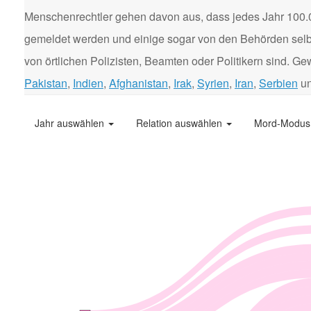
Menschenrechtler gehen davon aus, dass jedes Jahr 100.
gemeldet werden und einige sogar von den Behörden selbst
von örtlichen Polizisten, Beamten oder Politikern sind. 
Pakistan
,
Indien
,
Afghanistan
,
Irak
,
Syrien
,
Iran
,
Serbien
u