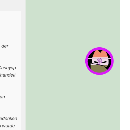
 der
 Kashyap
shandelt
 an
Bedenken
m wurde