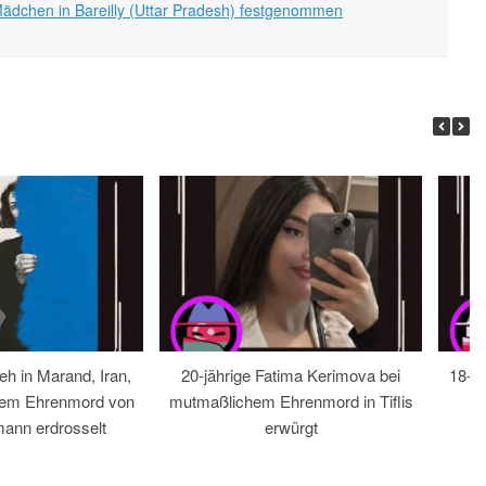
ädchen in Bareilly (Uttar Pradesh) festgenommen
eh in Marand, Iran,
20-jährige Fatima Kerimova bei
18-jä
hem Ehrenmord von
mutmaßlichem Ehrenmord in Tiflis
ann erdrosselt
erwürgt