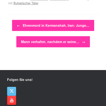
mit
Bulgarischer Täter
.
Beitragsnavigation
←
Ehrenmord in Kermanshah, Iran: Junge…
Mann verhaftet, nachdem er seine…
→
Folgen Sie uns!