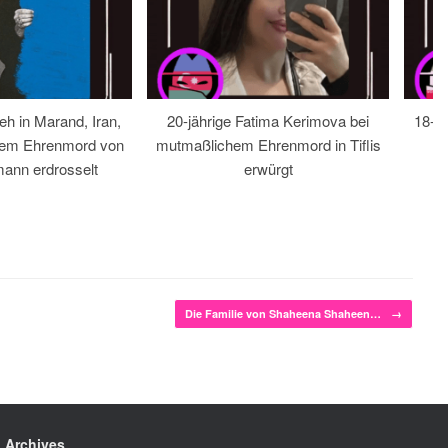
eh in Marand, Iran,
20-jährige Fatima Kerimova bei
18-jä
hem Ehrenmord von
mutmaßlichem Ehrenmord in Tiflis
ann erdrosselt
erwürgt
Die Familie von Shaheena Shaheen…
→
Archives