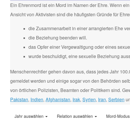
Ein Ehrenmord ist ein Mord im Namen der Ehre. Wenn ein 
Ansicht von Aktivisten sind die häufigsten Gründe für Eh
die Zusammenarbeit in einer arrangierten Ehe ver
die Beziehung beenden will.
das Opfer einer Vergewaltigung oder eines sexuel
wurde beschuldigt, eine sexuelle Beziehung aus
Menschenrechtler gehen davon aus, dass jedes Jahr 100.
gemeldet werden und einige sogar von den Behörden selbst
von örtlichen Polizisten, Beamten oder Politikern sind. 
Pakistan
,
Indien
,
Afghanistan
,
Irak
,
Syrien
,
Iran
,
Serbien
u