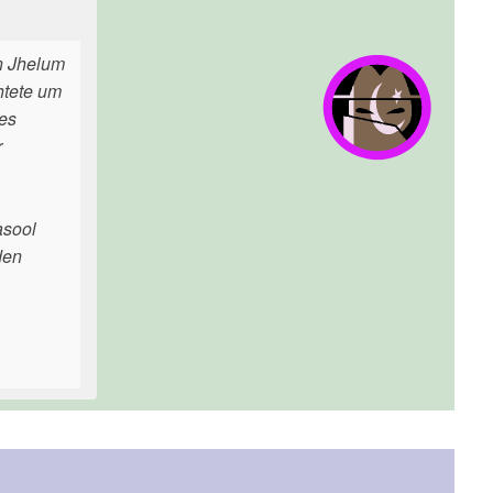
n Jhelum
htete um
des
r
asool
den