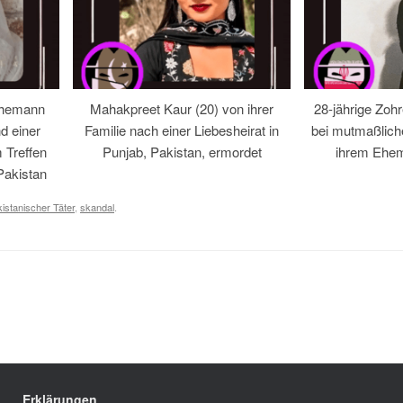
Ehemann
Mahakpreet Kaur (20) von ihrer
28-jährige Zohr
d einer
Familie nach einer Liebesheirat in
bei mutmaßlic
 Treffen
Punjab, Pakistan, ermordet
ihrem Ehem
Pakistan
istanischer Täter
,
skandal
.
Erklärungen