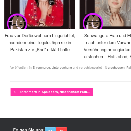
Frau vor Dorfbewohnern hingerichtet,
Schwangere Frau und 
nachdem eine illegale Jirga sie in
nach unter dem Vorwan
Pakistan zur „Kari“ erklärt hatte
Versöhnung arrangiertem
erstochen – Hafizabad, 
Veröffentlicht in
Ehrenmorde
,
Untersuchung
und verschlagwortet mit
erschossen
,
Pak
Beitragsnavigation
←
Ehrenmord in Apeldoorn, Niederlande: Frau…
Folgen Sie uns!