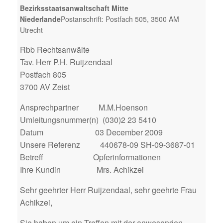
Bezirksstaatsanwaltschaft Mitte
Niederlande
Postanschrift: Postfach 505, 3500 AM
Utrecht
Rbb Rechtsanwälte
Tav. Herr P.H. Ruijzendaal
Postfach 805
3700 AV Zeist
Ansprechpartner M.M.Hoenson
Umleitungsnummer(n) (030)2 23 5410
Datum 03 December 2009
Unsere Referenz 440678-09 SH-09-3687-01
Betreff Opferinformationen
Ihre Kundin Mrs. Achikzei
Sehr geehrter Herr Ruijzendaal, sehr geehrte Frau
Achikzei,
Sie haben um ein Treffen mit der anwesenden