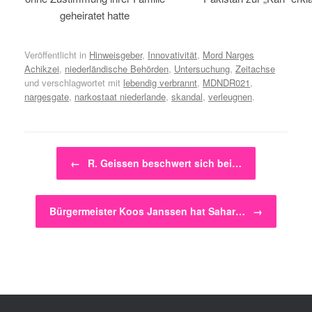
geheiratet hatte
Veröffentlicht in
Hinweisgeber
,
Innovativität
,
Mord Narges
Achikzei
,
niederländische Behörden
,
Untersuchung
,
Zeitachse
und verschlagwortet mit
lebendig verbrannt
,
MDNDR021
,
nargesgate
,
narkostaat niederlande
,
skandal
,
verleugnen
.
Beitragsnavigation
←
R. Geissen beschwert sich bei…
Bürgermeister Koos Janssen hat Sahar…
→