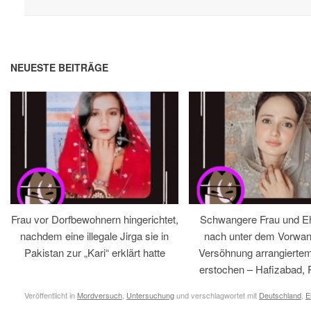
NEUESTE BEITRÄGE
Frau vor Dorfbewohnern hingerichtet,
Schwangere Frau und 
nachdem eine illegale Jirga sie in
nach unter dem Vorwan
Pakistan zur „Kari“ erklärt hatte
Versöhnung arrangiertem
erstochen – Hafizabad, 
Veröffentlicht in
Mordversuch
,
Untersuchung
und verschlagwortet mit
Deutschland
,
E