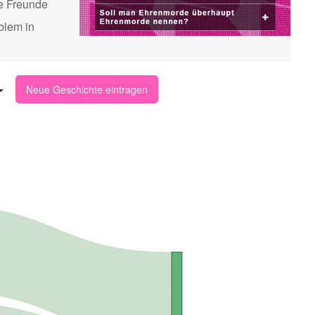
te Freunde
blem in