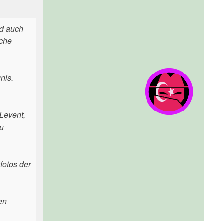
rd auch
sche
nis.
Levent,
zu
fotos der
en