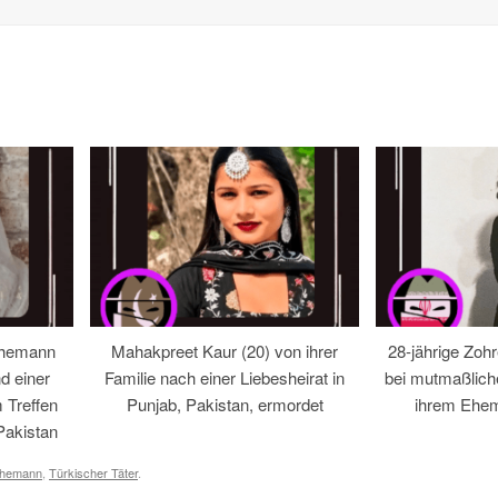
Ehemann
Mahakpreet Kaur (20) von ihrer
28-jährige Zohr
d einer
Familie nach einer Liebesheirat in
bei mutmaßlic
 Treffen
Punjab, Pakistan, ermordet
ihrem Ehem
Pakistan
hemann
,
Türkischer Täter
.