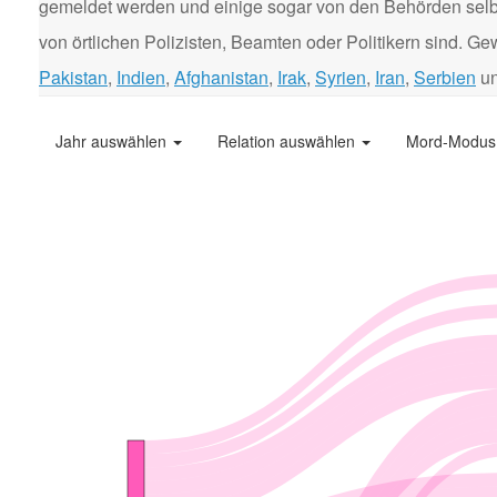
gemeldet werden und einige sogar von den Behörden selbst
von örtlichen Polizisten, Beamten oder Politikern sind. 
Pakistan
,
Indien
,
Afghanistan
,
Irak
,
Syrien
,
Iran
,
Serbien
u