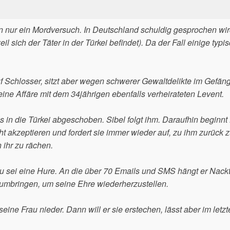
ern nur ein Mordversuch. In Deutschland schuldig gesprochen wi
eil sich der Täter in der Türkei befindet). Da der Fall einige typi
ruf Schlosser, sitzt aber wegen schwerer Gewaltdelikte im Gefäng
e Affäre mit dem 34jährigen ebenfalls verheirateten Levent.
in die Türkei abgeschoben. Sibel folgt ihm. Daraufhin beginnt 
cht akzeptieren und fordert sie immer wieder auf, zu ihm zurück 
n ihr zu rächen.
u sei eine Hure. An die über 70 Emails und SMS hängt er Nackt
l umbringen, um seine Ehre wiederherzustellen.
ine Frau nieder. Dann will er sie erstechen, lässt aber im letzt