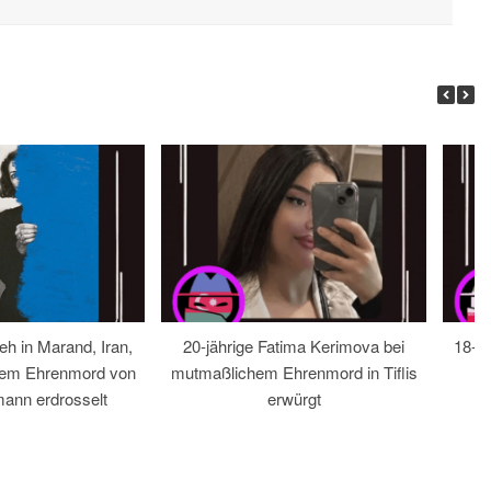
eh in Marand, Iran,
20-jährige Fatima Kerimova bei
18-jä
hem Ehrenmord von
mutmaßlichem Ehrenmord in Tiflis
ann erdrosselt
erwürgt