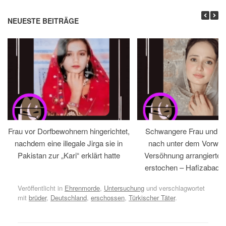
NEUESTE BEITRÄGE
Frau vor Dorfbewohnern hingerichtet,
Schwangere Frau und 
nachdem eine illegale Jirga sie in
nach unter dem Vorwan
Pakistan zur „Kari“ erklärt hatte
Versöhnung arrangiertem
erstochen – Hafizabad, 
Veröffentlicht in
Ehrenmorde
,
Untersuchung
und verschlagwortet
mit
brüder
,
Deutschland
,
erschossen
,
Türkischer Täter
.