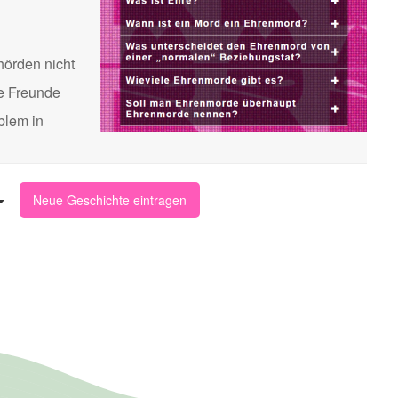
hörden nicht
te Freunde
blem in