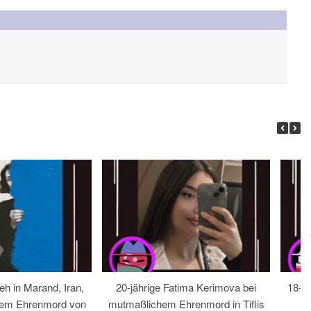
eh in Marand, Iran,
20-jährige Fatima Kerimova bei
18-jä
hem Ehrenmord von
mutmaßlichem Ehrenmord in Tiflis