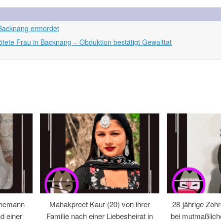
 Backnang ermordet
ötete Frau in Backnang – Obduktion bestätigt Gewalttat
Ehemann
Mahakpreet Kaur (20) von ihrer
28-jährige Zohr
d einer
Familie nach einer Liebesheirat in
bei mutmaßlic