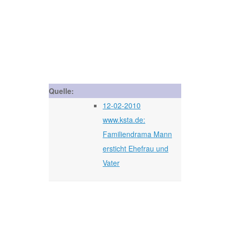
Quelle:
12-02-2010
www.ksta.de:
Familiendrama Mann
ersticht Ehefrau und
Vater