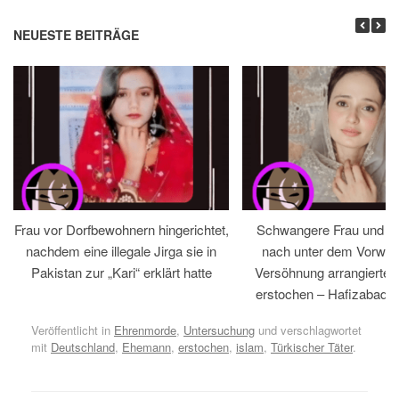
NEUESTE BEITRÄGE
Frau vor Dorfbewohnern hingerichtet,
Schwangere Frau und 
nachdem eine illegale Jirga sie in
nach unter dem Vorwan
Pakistan zur „Kari“ erklärt hatte
Versöhnung arrangiertem
erstochen – Hafizabad, 
Veröffentlicht in
Ehrenmorde
,
Untersuchung
und verschlagwortet
mit
Deutschland
,
Ehemann
,
erstochen
,
islam
,
Türkischer Täter
.