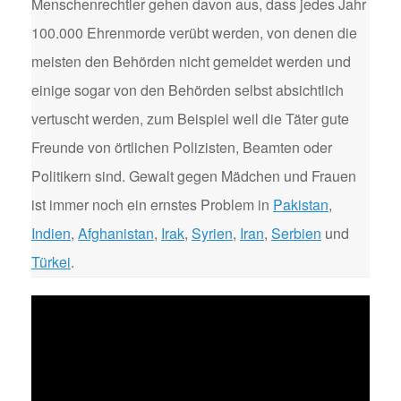
Menschenrechtler gehen davon aus, dass jedes Jahr
100.000 Ehrenmorde verübt werden, von denen die
meisten den Behörden nicht gemeldet werden und
einige sogar von den Behörden selbst absichtlich
vertuscht werden, zum Beispiel weil die Täter gute
Freunde von örtlichen Polizisten, Beamten oder
Politikern sind. Gewalt gegen Mädchen und Frauen
ist immer noch ein ernstes Problem in
Pakistan
,
Indien
,
Afghanistan
,
Irak
,
Syrien
,
Iran
,
Serbien
und
Türkei
.