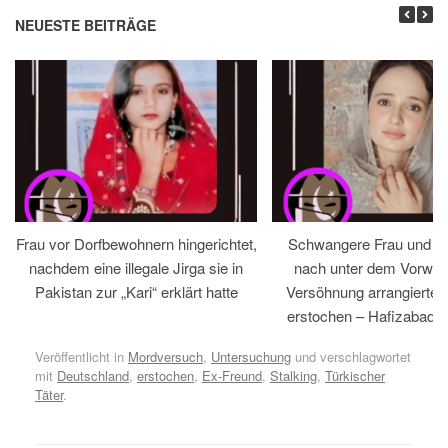
NEUESTE BEITRÄGE
Frau vor Dorfbewohnern hingerichtet,
Schwangere Frau und 
nachdem eine illegale Jirga sie in
nach unter dem Vorwan
Pakistan zur „Kari“ erklärt hatte
Versöhnung arrangiertem
erstochen – Hafizabad, 
Veröffentlicht in
Mordversuch
,
Untersuchung
und verschlagwortet
mit
Deutschland
,
erstochen
,
Ex-Freund
,
Stalking
,
Türkischer
Täter
.