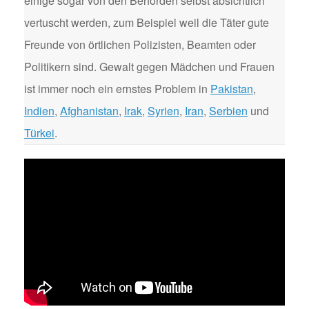
einige sogar von den Behörden selbst absichtlich
vertuscht werden, zum Beispiel weil die Täter gute
Freunde von örtlichen Polizisten, Beamten oder
Politikern sind. Gewalt gegen Mädchen und Frauen
ist immer noch ein ernstes Problem in
Pakistan
,
Indien
,
Afghanistan
,
Irak
,
Syrien
,
Iran
,
Serbien
und
Türkei
.