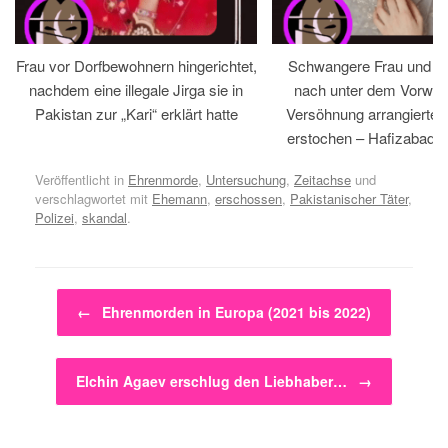
Frau vor Dorfbewohnern hingerichtet,
Schwangere Frau und 
nachdem eine illegale Jirga sie in
nach unter dem Vorwan
Pakistan zur „Kari“ erklärt hatte
Versöhnung arrangiertem
erstochen – Hafizabad, 
Veröffentlicht in
Ehrenmorde
,
Untersuchung
,
Zeitachse
und
verschlagwortet mit
Ehemann
,
erschossen
,
Pakistanischer Täter
,
Polizei
,
skandal
.
Beitragsnavigation
←
Ehrenmorden in Europa (2021 bis 2022)
Elchin Agaev erschlug den Liebhaber…
→