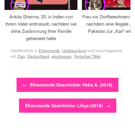
Ankita Sharma, 25, in Indien von
Frau vor Dorfbewohnern hin
ihrem Vater erdrosselt, nachdem sie
nachdem eine illegale Jir
ohne Zustimmung ihrer Familie
Pakistan zur „Kari“ erklä
geheiratet hatte
Veröffentlicht in
Ehrenmorde
,
Untersuchung
und verschlagwortet
mit
Clan
,
Deutschland
,
erschossen
,
Syrischer Täter
.
Beitragsnavigation
←
Ehrenmorde Geschichte: Heba A. (2019)
Ehrenmorde Geschichte: Lihya (2019)
→