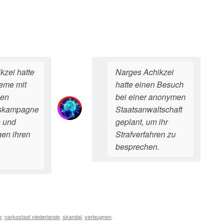
kzei hatte
Narges Achikzei
eme mit
hatte einen Besuch
hen
bei einer anonymen
skampagne
Staatsanwaltschaft
e und
geplant, um ihr
en ihren
Strafverfahren zu
besprechen.
e
,
narkostaat niederlande
,
skandal
,
verleugnen
.