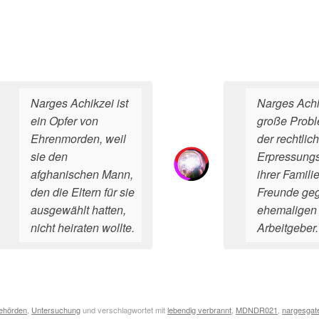
Narges Achikzei ist
Narges Achi
ein Opfer von
große Probl
Ehrenmorden, weil
der rechtlic
sie den
Erpressung
afghanischen Mann,
ihrer Famili
den die Eltern für sie
Freunde geg
ausgewählt hatten,
ehemaligen
nicht heiraten wollte.
Arbeitgeber.
Behörden
,
Untersuchung
und verschlagwortet mit
lebendig verbrannt
,
MDNDR021
,
nargesgat