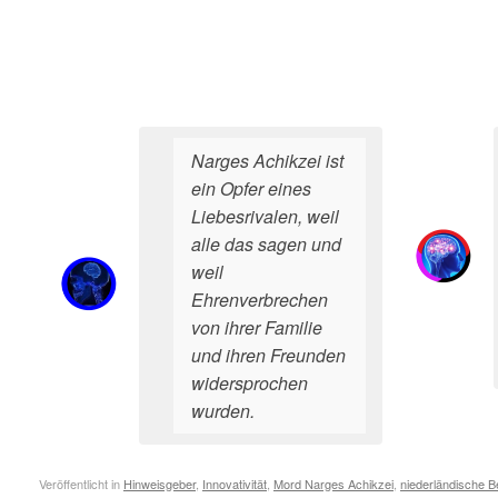
Narges Achikzei ist
ein Opfer eines
Liebesrivalen, weil
alle das sagen und
weil
Ehrenverbrechen
von ihrer Familie
und ihren Freunden
widersprochen
wurden.
Veröffentlicht in
Hinweisgeber
,
Innovativität
,
Mord Narges Achikzei
,
niederländische 