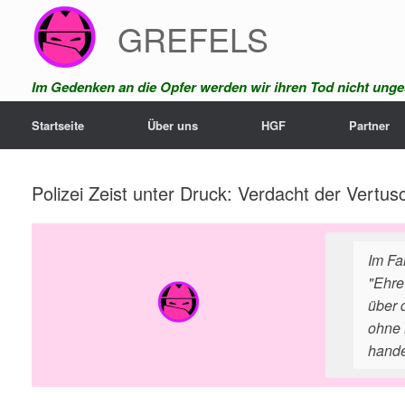
Zum
GREFELS
Inhalt
springen
Im Gedenken an die Opfer werden wir ihren Tod nicht unges
Startseite
Über uns
HGF
Partner
Polizei Zeist unter Druck: Verdacht der Vert
Im Fa
"Ehre
über 
ohne 
hande