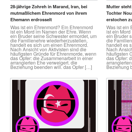
28-jährige Zohreh in Marand, Iran, bei
Mutter steht
mutmaßlichem Ehrenmord von ihrem
Tochter Nou
Ehemann erdrosselt
erstochen z
Was ist ein Ehrenmord? Ein Ehrenmord
Was ist ein
ist ein Mord im Namen der Ehre. Wenn
ist ein Mor
ein Bruder seine Schwester ermordet, um
ein Bruder 
die Familienehre wiederherzustellen,
die Familie
handelt es sich um einen Ehrenmord.
handelt es 
Nach Ansicht von Aktivisten sind die
Nach Ansicht
häufigsten Gründe für Ehrenmorde, wenn
häufigsten 
das Opfer: die Zusammenarbeit in einer
das Opfer: 
arrangierten Ehe verweigert. die
arrangierten
Beziehung beenden will. das Opfer […]
Beziehung b