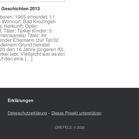
 Geschichten 2013
oren: 1965 ermordet: 11.
 Wohnort: Bad Krozingen
g) Herkunft: Opfer:
 Täter: Türkei Kinder: 3
meinsames) Täter: ihr
bender Ehemann (zur Tat 32
endeinem Grund heiratet
3 den 16 Jahre jüngeren Ali,
rkei lebt. Vielleicht war es ein
auf den eine […]
Erklärungen
Datenschutzerklärung
–
Dieses Projekt unterstützen
GREFELS, © 2026