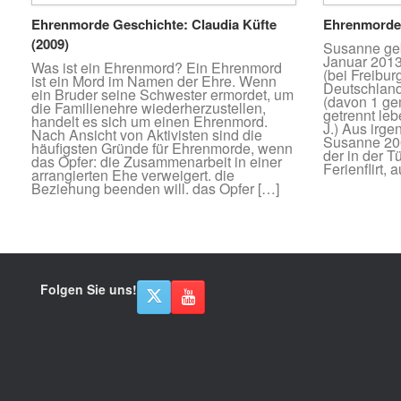
Ehrenmorde Geschichte: Claudia Küfte
Ehrenmorde
(2009)
Susanne geb
Januar 2013
Was ist ein Ehrenmord? Ein Ehrenmord
(bei Freibur
ist ein Mord im Namen der Ehre. Wenn
Deutschland;
ein Bruder seine Schwester ermordet, um
(davon 1 ge
die Familienehre wiederherzustellen,
getrennt le
handelt es sich um einen Ehrenmord.
J.) Aus irg
Nach Ansicht von Aktivisten sind die
Susanne 200
häufigsten Gründe für Ehrenmorde, wenn
der in der Tü
das Opfer: die Zusammenarbeit in einer
Ferienflirt, 
arrangierten Ehe verweigert. die
Beziehung beenden will. das Opfer […]
Folgen Sie uns!