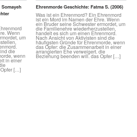
n: Somayeh
Ehrenmorde Geschichte: Fatma S. (2006)
chter
Was ist ein Ehrenmord? Ein Ehrenmord
ist ein Mord im Namen der Ehre. Wenn
ein Bruder seine Schwester ermordet, um
 Ehrenmord
die Familienehre wiederherzustellen,
hre. Wenn
handelt es sich um einen Ehrenmord.
ermordet, um
Nach Ansicht von Aktivisten sind die
stellen,
häufigsten Gründe für Ehrenmorde, wenn
renmord.
das Opfer: die Zusammenarbeit in einer
ind die
arrangierten Ehe verweigert. die
morde, wenn
Beziehung beenden will. das Opfer […]
t in einer
die
 Opfer […]