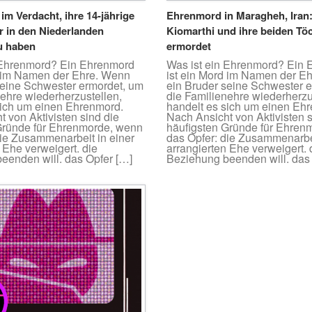
 im Verdacht, ihre 14-jährige
Ehrenmord in Maragheh, Ira
r in den Niederlanden
Kiomarthi und ihre beiden Tö
u haben
ermordet
 Ehrenmord? Ein Ehrenmord
Was ist ein Ehrenmord? Ein
d im Namen der Ehre. Wenn
ist ein Mord im Namen der E
seine Schwester ermordet, um
ein Bruder seine Schwester 
nehre wiederherzustellen,
die Familienehre wiederherzu
sich um einen Ehrenmord.
handelt es sich um einen Eh
 von Aktivisten sind die
Nach Ansicht von Aktivisten s
Gründe für Ehrenmorde, wenn
häufigsten Gründe für Ehren
die Zusammenarbeit in einer
das Opfer: die Zusammenarbei
 Ehe verweigert. die
arrangierten Ehe verweigert. 
eenden will. das Opfer […]
Beziehung beenden will. das