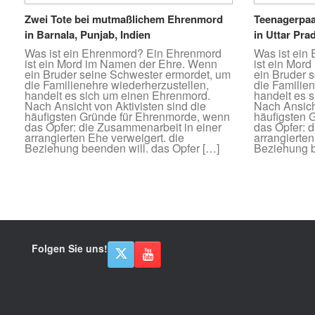
Zwei Tote bei mutmaßlichem Ehrenmord
Teenagerpaa
in Barnala, Punjab, Indien
in Uttar Pra
Was ist ein Ehrenmord? Ein Ehrenmord
Was ist ein
ist ein Mord im Namen der Ehre. Wenn
ist ein Mor
ein Bruder seine Schwester ermordet, um
ein Bruder 
die Familienehre wiederherzustellen,
die Familie
handelt es sich um einen Ehrenmord.
handelt es 
Nach Ansicht von Aktivisten sind die
Nach Ansicht
häufigsten Gründe für Ehrenmorde, wenn
häufigsten 
das Opfer: die Zusammenarbeit in einer
das Opfer: 
arrangierten Ehe verweigert. die
arrangierten
Beziehung beenden will. das Opfer […]
Beziehung b
Beitragsnavigation
Folgen Sie uns!