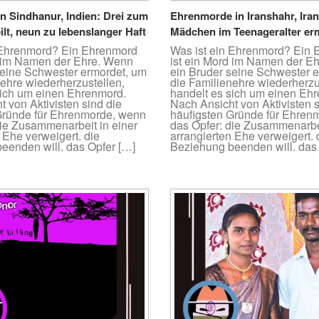
n Sindhanur, Indien: Drei zum
Ehrenmorde in Iranshahr, Ira
ilt, neun zu lebenslanger Haft
Mädchen im Teenageralter er
 Ehrenmord? Ein Ehrenmord
Was ist ein Ehrenmord? Ein
d im Namen der Ehre. Wenn
ist ein Mord im Namen der E
seine Schwester ermordet, um
ein Bruder seine Schwester 
nehre wiederherzustellen,
die Familienehre wiederherzu
sich um einen Ehrenmord.
handelt es sich um einen Eh
 von Aktivisten sind die
Nach Ansicht von Aktivisten s
Gründe für Ehrenmorde, wenn
häufigsten Gründe für Ehren
die Zusammenarbeit in einer
das Opfer: die Zusammenarbei
 Ehe verweigert. die
arrangierten Ehe verweigert. 
eenden will. das Opfer […]
Beziehung beenden will. das