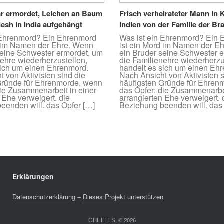
r ermordet, Leichen an Baum
Frisch verheirateter Mann in K’
desh in India aufgehängt
Indien von der Familie der Br
 Ehrenmord? Ein Ehrenmord
Was ist ein Ehrenmord? Ein
d im Namen der Ehre. Wenn
ist ein Mord im Namen der E
seine Schwester ermordet, um
ein Bruder seine Schwester 
nehre wiederherzustellen,
die Familienehre wiederherzu
sich um einen Ehrenmord.
handelt es sich um einen Eh
 von Aktivisten sind die
Nach Ansicht von Aktivisten s
Gründe für Ehrenmorde, wenn
häufigsten Gründe für Ehren
die Zusammenarbeit in einer
das Opfer: die Zusammenarbei
 Ehe verweigert. die
arrangierten Ehe verweigert. 
eenden will. das Opfer […]
Beziehung beenden will. das
Erklärungen
Datenschutzerklärung
–
Dieses Projekt unterstützen
GREFELS, © 2026