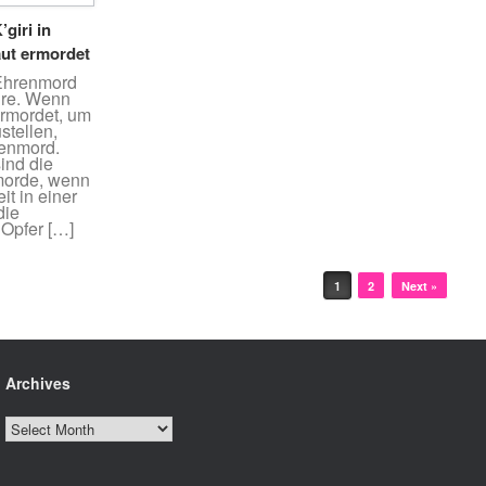
giri in
aut ermordet
 Ehrenmord
hre. Wenn
ermordet, um
stellen,
renmord.
ind die
morde, wenn
t in einer
die
 Opfer […]
1
2
Next »
Archives
Archives