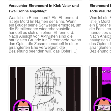
Versuchter Ehrenmord in Kiel: Vater und
Ehrenmord i
zwei Söhne angeklagt
Tode verurte
Was ist ein Ehrenmord? Ein Ehrenmord
Was ist ein
ist ein Mord im Namen der Ehre. Wenn
ist ein Mor
ein Bruder seine Schwester ermordet, um
ein Bruder 
die Familienehre wiederherzustellen,
die Familie
handelt es sich um einen Ehrenmord.
handelt es 
Nach Ansicht von Aktivisten sind die
Nach Ansicht
häufigsten Gründe für Ehrenmorde, wenn
häufigsten 
das Opfer: die Zusammenarbeit in einer
das Opfer: 
arrangierten Ehe verweigert. die
arrangierten
Beziehung beenden will. das Opfer […]
Beziehung b