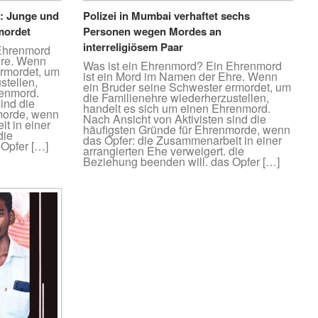
n: Junge und
Polizei in Mumbai verhaftet sechs
mordet
Personen wegen Mordes an
interreligiösem Paar
 Ehrenmord
hre. Wenn
Was ist ein Ehrenmord? Ein Ehrenmord
ermordet, um
ist ein Mord im Namen der Ehre. Wenn
stellen,
ein Bruder seine Schwester ermordet, um
renmord.
die Familienehre wiederherzustellen,
ind die
handelt es sich um einen Ehrenmord.
morde, wenn
Nach Ansicht von Aktivisten sind die
t in einer
häufigsten Gründe für Ehrenmorde, wenn
die
das Opfer: die Zusammenarbeit in einer
 Opfer […]
arrangierten Ehe verweigert. die
Beziehung beenden will. das Opfer […]