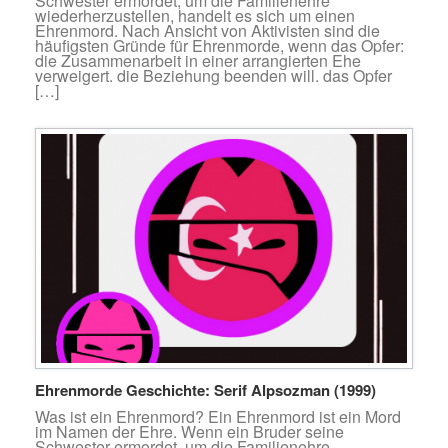
Schwester ermordet, um die Familienehre
wiederherzustellen, handelt es sich um einen
Ehrenmord. Nach Ansicht von Aktivisten sind die
häufigsten Gründe für Ehrenmorde, wenn das Opfer:
die Zusammenarbeit in einer arrangierten Ehe
verweigert. die Beziehung beenden will. das Opfer
[…]
Ehrenmorde Geschichte: Serif Alpsozman (1999)
Was ist ein Ehrenmord? Ein Ehrenmord ist ein Mord
im Namen der Ehre. Wenn ein Bruder seine
Schwester ermordet, um die Familienehre