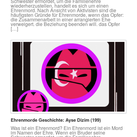
Schwester ermordet, um die Familienehre
wiederherzustellen, handelt es sich um einen
Ehrenmord. Nach Ansicht von Aktivisten sind die
häufigsten Gründe für Ehrenmorde, wenn das Opfer:
die Zusammenarbeit in einer arrangierten Ehe
verweigert. die Beziehung beenden will. das Opfer
[…]
Ehrenmorde Geschichte: Ayse Dizim (199)
Was ist ein Ehrenmord? Ein Ehrenmord ist ein Mord
im Namen der Ehre. Wenn ein Bruder seine