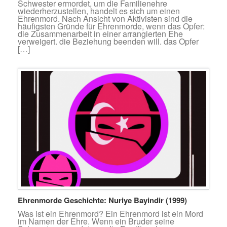
Schwester ermordet, um die Familienehre
wiederherzustellen, handelt es sich um einen
Ehrenmord. Nach Ansicht von Aktivisten sind die
häufigsten Gründe für Ehrenmorde, wenn das Opfer:
die Zusammenarbeit in einer arrangierten Ehe
verweigert. die Beziehung beenden will. das Opfer
[…]
Ehrenmorde Geschichte: Nuriye Bayindir (1999)
Was ist ein Ehrenmord? Ein Ehrenmord ist ein Mord
im Namen der Ehre. Wenn ein Bruder seine