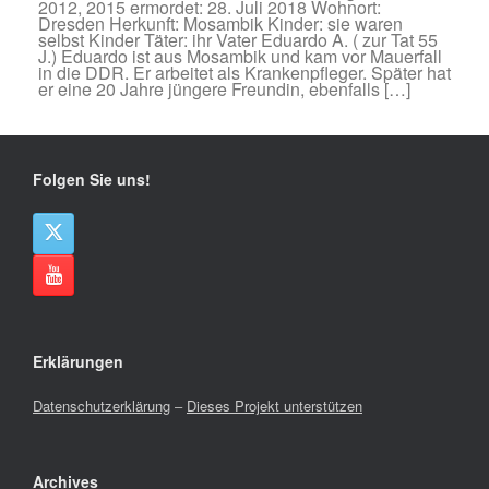
2012, 2015 ermordet: 28. Juli 2018 Wohnort:
Dresden Herkunft: Mosambik Kinder: sie waren
selbst Kinder Täter: ihr Vater Eduardo A. ( zur Tat 55
J.) Eduardo ist aus Mosambik und kam vor Mauerfall
in die DDR. Er arbeitet als Krankenpfleger. Später hat
er eine 20 Jahre jüngere Freundin, ebenfalls […]
Folgen Sie uns!
Erklärungen
Datenschutzerklärung
–
Dieses Projekt unterstützen
Archives