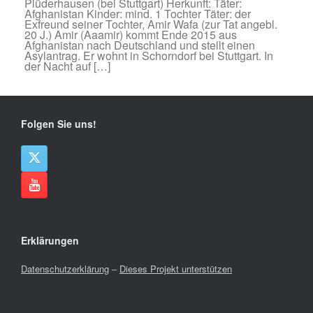
Plüderhausen (bei Stuttgart) Herkunft: Täter:
Afghanistan Kinder: mind. 1 Tochter Täter: der
Exfreund seiner Tochter, Amir Wafa (zur Tat angebl.
20 J.) Amir (Aaamir) kommt Ende 2015 aus
Afghanistan nach Deutschland und stellt einen
Asylantrag. Er wohnt in Schorndorf bei Stuttgart. In
der Nacht auf […]
Folgen Sie uns!
Erklärungen
Datenschutzerklärung
–
Dieses Projekt unterstützen