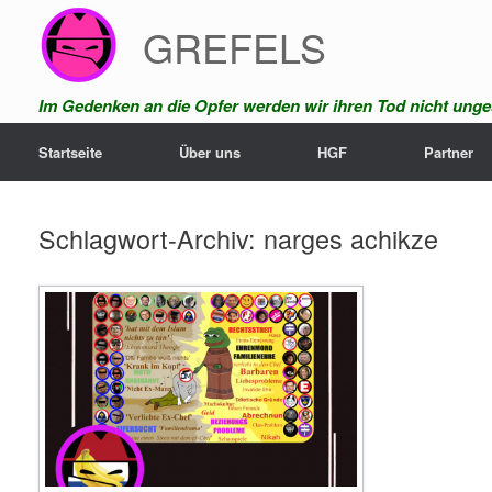
Zum
GREFELS
Inhalt
springen
Im Gedenken an die Opfer werden wir ihren Tod nicht unges
Startseite
Über uns
HGF
Partner
Schlagwort-Archiv:
narges achikze